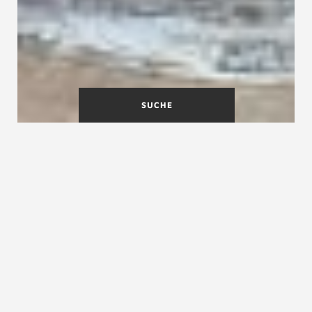
SUCHE
Vergrößern Sie Ihren
Wohnraum: Treppen mit
Stauraum
Die Treppe mit extra Stauraum für Häuser
ohne Keller oder statt Kellertreppe aus Beton
In der modernen Architektur und