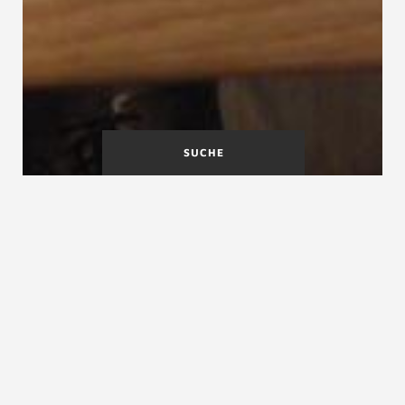
SUCHE
Treppe planen
Treppen für Ältere
Treppen
Treppen, Treppe, Stiege, früher auch Steige, Tritt,
Niedergang (seemännisch)
Die
Treppe
ist ein durch Stufen gegliedertes Bauteil