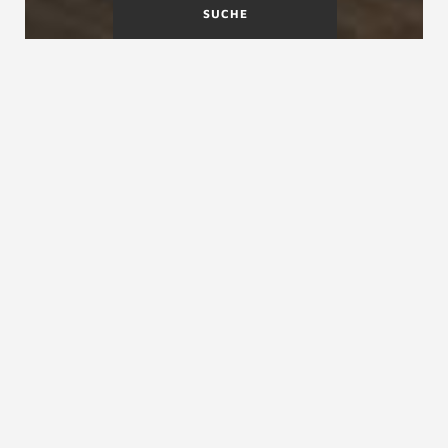
SUCHE
Fachinformationen für
Architekten, Bauträger und
Planer
In einer Zeit, in der sich das Schreinerhandwerk
komplexen Herausforderungen wie dem
Fachkräftemangel stellen muss, sehen Sie sich
mit immer anspruchsvolleren Kunden
konfrontiert. Diese legen nicht nur Wert auf
umweltfreundliche und langlebige Materialien,
sondern erwarten auch exzellente
Arbeitsergebnisse und maßgeschneiderte
Dienstleistungen.