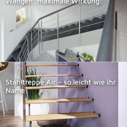
Wangen, maximale Wirkung:
STAHLTREPPE LOFT
Stahltreppe Air – so leicht wie ihr
Name:
STAHLTREPPE AIR