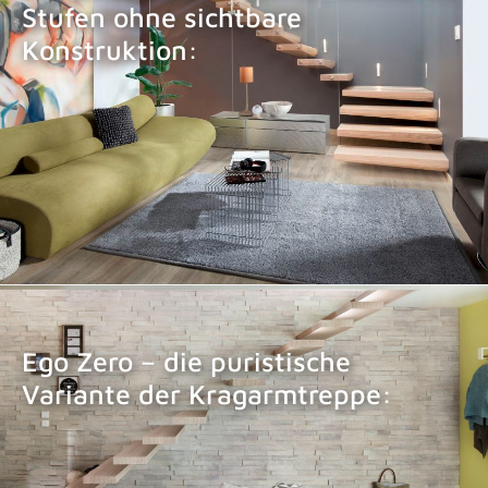
Stufen ohne sichtbare
Konstruktion:
KRAGARMTREPPE EGO
Ego Zero – die puristische
Variante der Kragarmtreppe:
KRAGARMTREPPE EGO ZERO