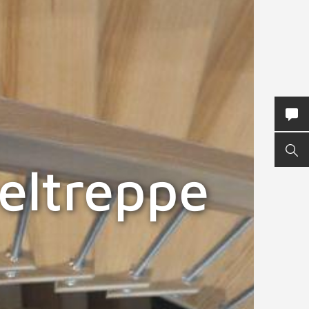
KON
SUC
eltreppe