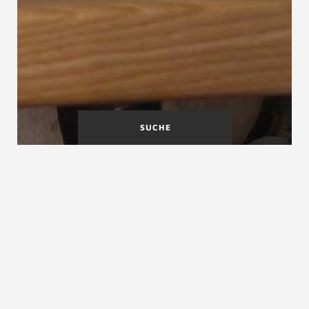
SUCHE
Feuerwiderstand von
Fischstufe
Treppen
Fingerfreiheit
Fingerfreiheit, Wandabstand, Handlaufabstand