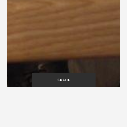
SUCHE
Fliesentreppe
Freiseite
Fluchttreppen