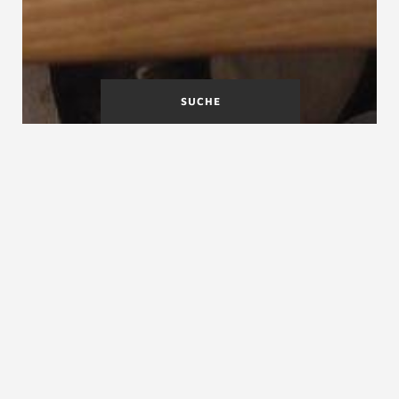
SUCHE
Parallelogrammstufen
Pflege und Reinigung von
Holzoberflächen
PEFC
PEFC, Pan-Europäische Forstzertifizierung, PEFC-
Zeichen
Das PEFC-Zeichen ist ein Gütesiegel für nachhaltige
Waldbewirtschaftung. Das PEFC-Zeichen steht für