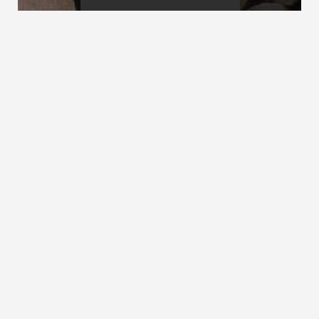
Platzbedarf von Treppen
Podest
Plexiglastreppe
Plexiglastreppe Acrylglastreppen; Plexiglas ist eine
Marke der Firma Röhm (Degussa bzw. Evonik)
ZURÜCK ZUM LEXIKON
NACH OBEN