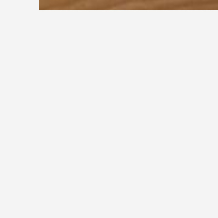
Stufenquerschnitt
Stufenverziehung
Stufenverz
Treppenve
Die Stufenv
im Laufe de