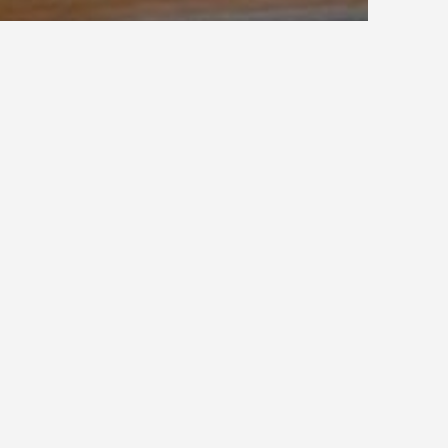
Stufenverzug
fenwendelung, Wendelung, Treppenverziehung,
stufen einer Treppe
. Für die Stufenverziehung sind
hoden entstanden, welche sich mehr oder weniger