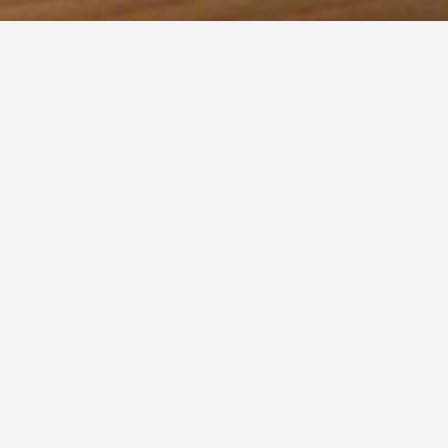
iehung, Verziehung, verziehen, Stufenverzug, Stu
rzug
erziehung ist der Fachbegriff für den Verlauf der
Wendel
r Jahrhunderte viele unterschiedliche Projektionsmet