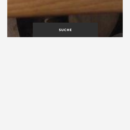
SUCHE
Treppenmeister
Treppenpodest
Partnergemeinschaft
Treppenöffnung
Treppenöffnung, Treppenloch, Treppendurchbruch,
Treppen- Aussparung, Deckenöffnung, Deckenloch,
Deckendurchbruch, Decken- Aussparung,
Auswechslung
Die Treppenöffnung ist eine Aussparung in der