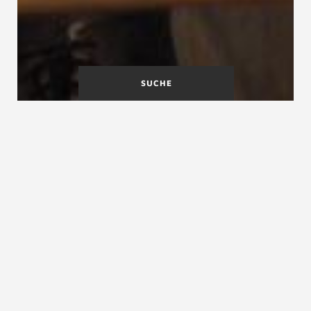
SUCHE
Trittschall
Trittsicherheit
Trittschallpegel
Trittschallpegel, Trittschallschutzmaß
Der Trittschallpegel ist die in einem Wohnraum
festgestellte Größe des Schalldrucks. Der
Trittschallpegel wird mit L (für Schalldruckpegel)
bezeichnet, seine Maßeinheit heißt dB (Dezibel) und