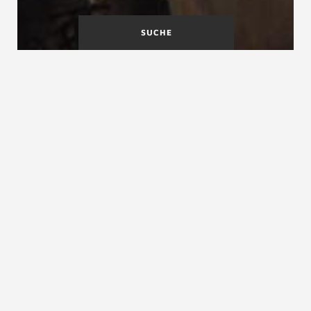
SUCHE
Norm, DIN, EN, ISO,
Normen und Recht
ÖNORM, SIA, VDI-Norm,
Regelwerk, Standard
Normen für Treppen
Normen für Treppen
Normen für
Treppen
gibt es sowohl auf
internationaler als auch nationaler Basis. Dazu zählen:
International die
ISO
3880-1 zur
Verständigung über Treppenbegriffe in